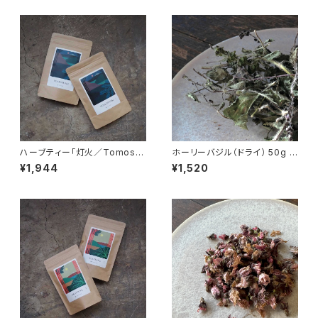
ハーブティー「灯火／Tomoshi
ホーリーバジル（ドライ） 50g /
bi」ブレンド ティーパック20個
Holy Basil
¥1,944
¥1,520
入り