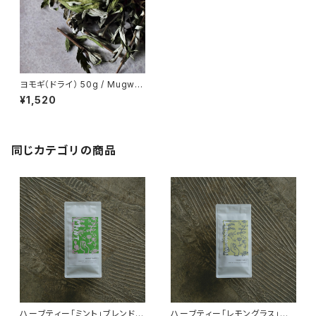
ヨモギ（ドライ） 50g / Mugwor
t
¥1,520
同じカテゴリの商品
ハーブティー「ミント」ブレンド
ハーブティー「レモングラス」ブ