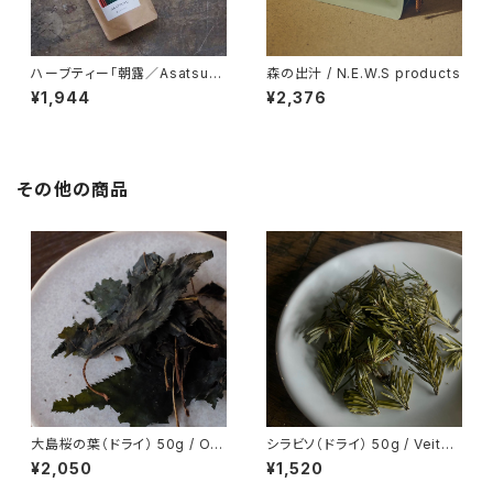
ハーブティー「朝露／Asatsuy
森の出汁 / N.E.W.S products
u」ブレンド ティーパック20個入
¥1,944
¥2,376
り
その他の商品
大島桜の葉（ドライ） 50g / Os
シラビソ（ドライ） 50g / Veitc
hima cherry leaves
h’s fir
¥2,050
¥1,520