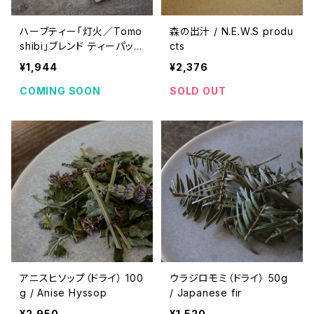
ハーブティー「灯火／Tomo
森の出汁 / N.E.W.S produ
shibi」ブレンド ティーパック
cts
20個入り
¥1,944
¥2,376
COMING SOON
SOLD OUT
アニスヒソップ（ドライ） 100
ウラジロモミ（ドライ） 50g
g / Anise Hyssop
/ Japanese fir
¥2,950
¥1,520