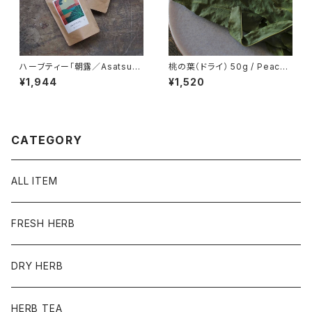
ハーブティー「朝露／Asatsuy
桃の葉（ドライ） 50g / Peach
u」ブレンド ティーパック20個入
Leaf
¥1,944
¥1,520
り
CATEGORY
ALL ITEM
FRESH HERB
DRY HERB
HERB TEA